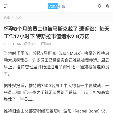



资讯
正文

怀孕8个月的员工也被马斯克裁了 遭诉讼：每天
工作17小时下 特斯拉市值缩水2.9万亿
2022-11-05
阅读(421)
评论(0)
当地时间周五，埃隆?马斯克（Elon Musk）执掌的推特启
动大规模裁员，许多员工已经证实自己难逃被裁命运。周五
早上，推特管理层开始通过电子邮件逐一通知被解雇的员
工。
据外媒报道，推特的7500名员工中大约有一半要被裁，一
些员工称自己一夜之间就无法再访问系统。当天，推特高管
称裁了一半员工。
推特旧金山总部营销经理蕾切尔 波恩 (Rachel Bonn) 说，