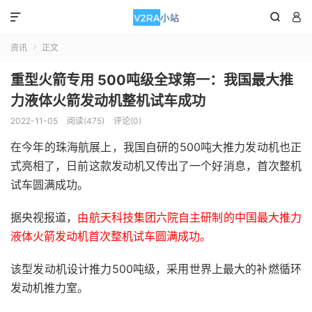



资讯
正文

重型火箭专用 500吨级全球第一：我国最大推
力液体火箭发动机整机试车成功
2022-11-05
阅读(475)
评论(0)
在今年的珠海航展上，我国自研的500吨大推力发动机也正
式亮相了，日前这款发动机又传出了一个好消息，首次整机
试车圆满成功。
据央视报道，
由航天科技集团六院自主研制的中国最大推力
液体火箭发动机首次整机试车圆满成功。
该型发动机设计推力500吨级，采用世界上最大的补燃循环
发动机推力室。