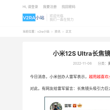
Hi, 请登录
我要注册
找回密码
欢迎光临
我们一直在努力
当前位置：
v2ra小站
资讯
正文


小米12S Ultra
2022-11-06
分类：
今日消息，小米创办人雷军表示，
越用越喜欢小
对此，有网友给雷军留言：长焦镜头吸引力巨