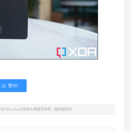
赞(
0
)

小米12S Ultra长焦镜头被雷军种草：越用越喜欢