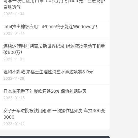
可孚一次性医用口罩100只到手价14.9元：三层防护
亲肤透气
2022-11-04
Intel推出神级应用：iPhone终于能连Windows了！
2023-01-14
连续运转时间创吉尼斯世界纪录 绿源液冷电动车销量
破600万！
2022-11-01
温和不刺激 来福士生理性海盐水鼻腔喷雾8.9元
2022-11-29
日本车不香了？爆款狂跌20% 保值神话破灭
2023-01-15
女子开车进院被铁门剐蹭 一顿操作猛如虎 车损300变
3000
2023-01-12