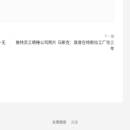
下一篇
一无
推特员工晒睡公司照片 马斯克：我曾在特斯拉工厂住三
年
友情链接
百度