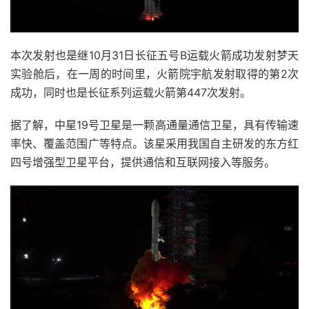
本次发射也是继10月31日长征五号B运载火箭成功发射梦天
实验舱后，在一周的时间里，火箭院宇航发射取得的第2次
成功，同时也是长征系列运载火箭第447次发射。
据了解，中星19号卫星是一颗高通量通信卫星，具有传输速
率快、覆盖范围广等特点。该星采用我国自主研发的东方红
四号增强型卫星平台，提供通信和互联网接入等服务。