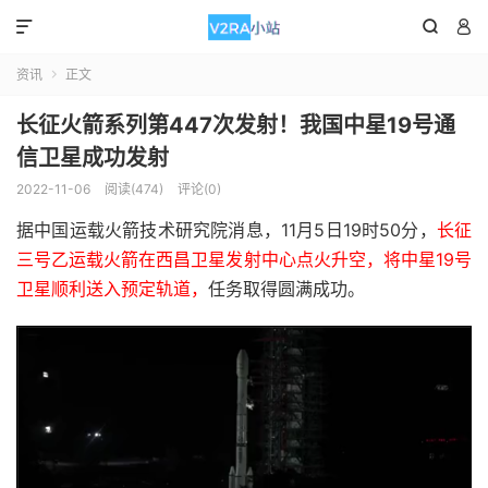



资讯
正文

长征火箭系列第447次发射！我国中星19号通
信卫星成功发射
2022-11-06
阅读(474)
评论(0)
据中国运载火箭技术研究院消息，11月5日19时50分，
长征
三号乙运载火箭在西昌卫星发射中心点火升空，将中星19号
卫星顺利送入预定轨道，
任务取得圆满成功。