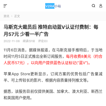



资讯
正文

马斯克大裁员后 推特启动蓝V认证付费制：每
月57元 少看一半广告
2022-11-06
阅读(519)
评论(0)
11月6日消息，据媒体报道，在马斯克接手推特后，于当地
时间11月5日正式推出全新订阅服务，
每月收费8美元（约合
人民币57元），以向用户提供蓝色认证标记(“蓝V”)。
苹果App Store更新显示，订阅方案的优势包括广告量减
半、可上传较长的影片、根据内容质量排列推文等。
据悉，该服务目前仅提供美国、加拿大、澳大利亚、新西兰
和英国用户使用。