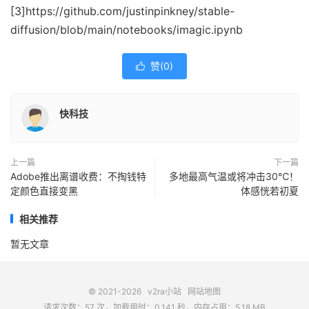
[3]https://github.com/justinpinkney/stable-
diffusion/blob/main/notebooks/imagic.ipynb
赞(
0
)

快科技
上一篇
下一篇
Adobe推出离谱收费：不掏钱特
多地最高气温或将冲击30℃！
定颜色直接变黑
体感恍若初夏
相关推荐
暂无文章
© 2021-2026
v2ra小站
网站地图
请求次数：57 次，加载用时：0.141 秒，内存占用：5.18 MB