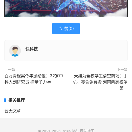
赞(
0
)

快科技
上一篇
下一篇
百万青橙奖今年颁给他：32岁中
天猫为全校学生清空商场：手
科大副研究员 搞量子力学
机、零食免费搬 河南两高校争
第一
相关推荐
暂无文章
© 2021-2026
v2ra小站
网站地图