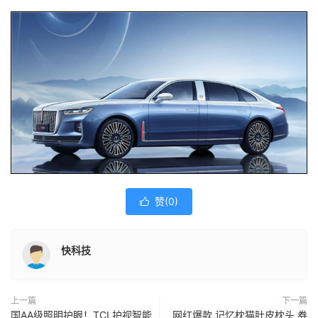
赞(
0
)

快科技
上一篇
下一篇
国AA级照明护眼！TCL护视智能
网红爆款 记忆枕猫肚皮枕头 券