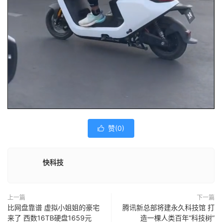
赞(
0
)

快科技
上一篇
下一篇
比网盘靠谱 虚拟小姐姐的豪宅
腾讯新总部将建永久科技馆 打
来了 西数16TB硬盘1659元
造一棵人类百年“科技树”