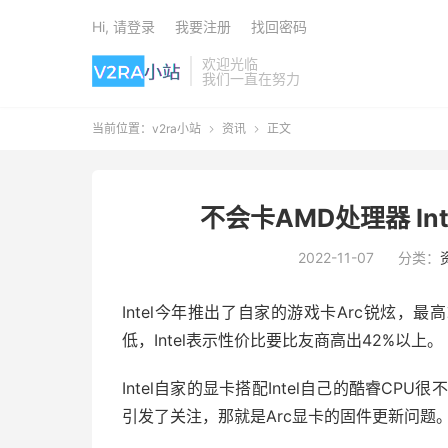
Hi, 请登录
我要注册
找回密码
欢迎光临
我们一直在努力
当前位置：
v2ra小站
资讯
正文


不会卡AMD处理器 In
2022-11-07
分类：
Intel今年推出了自家的游戏卡Arc锐炫，最高
低，Intel表示性价比要比友商高出42%以上。
Intel自家的显卡搭配Intel自己的酷睿C
引发了关注，那就是Arc显卡的固件更新问题