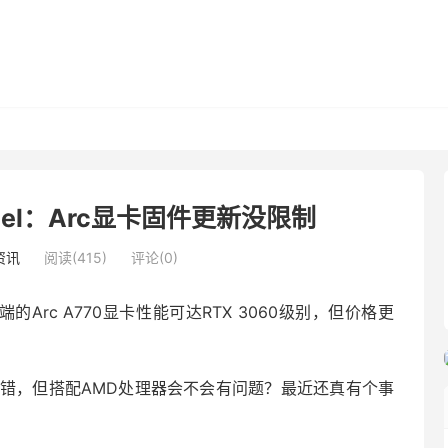
tel：Arc显卡固件更新没限制
资讯
阅读(415)
评论(0)
端的Arc A770显卡性能可达RTX 3060级别，但价格更
PU很不错，但搭配AMD处理器会不会有问题？最近还真有个事
。