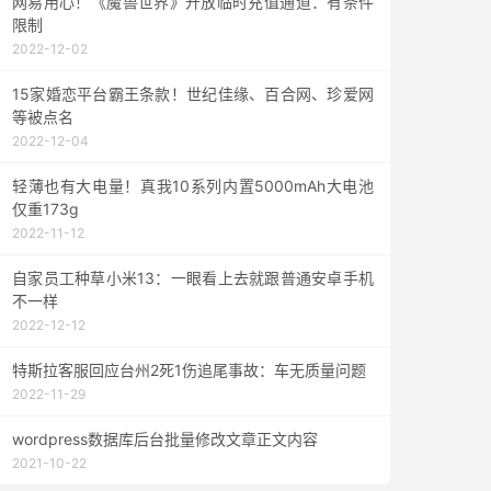
网易用心！《魔兽世界》开放临时充值通道：有条件
限制
2022-12-02
15家婚恋平台霸王条款！世纪佳缘、百合网、珍爱网
等被点名
2022-12-04
轻薄也有大电量！真我10系列内置5000mAh大电池
仅重173g
2022-11-12
自家员工种草小米13：一眼看上去就跟普通安卓手机
不一样
2022-12-12
特斯拉客服回应台州2死1伤追尾事故：车无质量问题
2022-11-29
wordpress数据库后台批量修改文章正文内容
2021-10-22