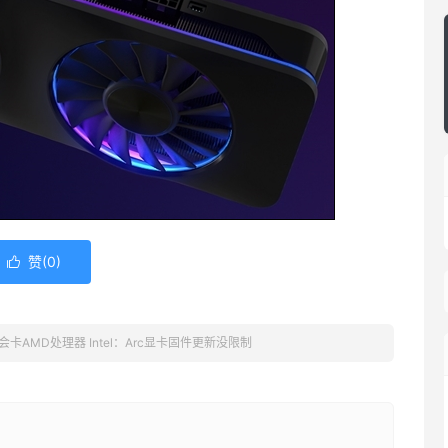
赞(
0
)

会卡AMD处理器 Intel：Arc显卡固件更新没限制