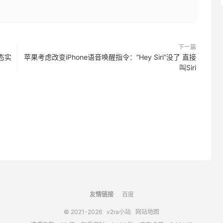
下一篇
生态实
苹果考虑改变iPhone语音唤醒指令：“Hey Siri”没了 直接
叫Siri
友情链接
百度
© 2021-2026
v2ra小站
网站地图