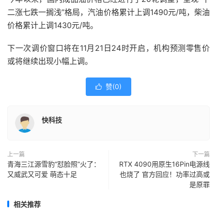
二涨七跌一搁浅”格局，汽油价格累计上调1490元/吨，柴油
价格累计上调1430元/吨。
下一次调价窗口将在11月21日24时开启，机构预测零售价
或将继续出现小幅上调。
赞(
0
)

快科技
上一篇
下一篇
青海三江源雪豹“怼脸照”火了：
RTX 4090用原生16Pin电源线
又威武又可爱 萌态十足
也烧了 官方回应！功率过高或
是原罪
相关推荐