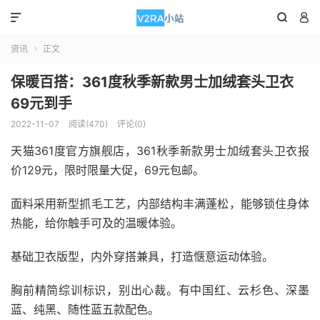



资讯
正文

保暖百搭：361度秋季新款男士加绒套头卫衣
69元到手
2022-11-07
阅读(470)
评论(0)
天猫361度官方旗舰店，361秋季新款男士加绒套头卫衣报
价129元，限时限量大促，69元包邮。
面料采用新型抓毛工艺，内部结构丰满蓬松，能够锁住身体
热能，给你触手可及的温暖体验。
基础卫衣版型，内外穿搭兼具，打造惬意运动体验。
胸前精简综训标识，别出心裁。有中国红、云杉色、深墨
蓝、纯黑、随性蓝五款配色。