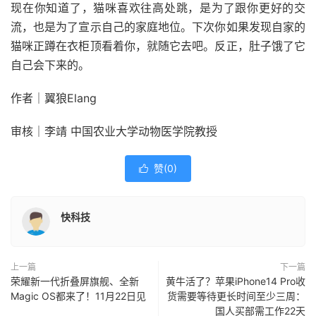
现在你知道了，猫咪喜欢往高处跳，是为了跟你更好的交
流，也是为了宣示自己的家庭地位。下次你如果发现自家的
猫咪正蹲在衣柜顶看着你，就随它去吧。反正，肚子饿了它
自己会下来的。
作者｜翼狼Elang
审核｜李靖 中国农业大学动物医学院教授
赞(
0
)

快科技
上一篇
下一篇
荣耀新一代折叠屏旗舰、全新
黄牛活了？苹果iPhone14 Pro收
Magic OS都来了！11月22日见
货需要等待更长时间至少三周：
国人买部需工作22天