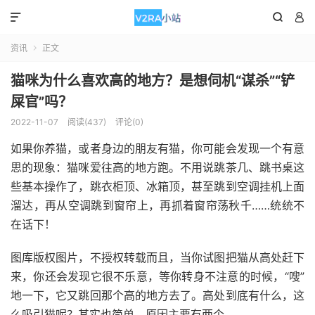



资讯
正文

猫咪为什么喜欢高的地方？是想伺机“谋杀”“铲
屎官”吗？
2022-11-07
阅读(437)
评论(0)
如果你养猫，或者身边的朋友有猫，你可能会发现一个有意
思的现象：猫咪爱往高的地方跑。不用说跳茶几、跳书桌这
些基本操作了，跳衣柜顶、冰箱顶，甚至跳到空调挂机上面
溜达，再从空调跳到窗帘上，再抓着窗帘荡秋千……统统不
在话下！
图库版权图片，不授权转载而且，当你试图把猫从高处赶下
来，你还会发现它很不乐意，等你转身不注意的时候，“嗖”
地一下，它又跳回那个高的地方去了。高处到底有什么，这
么吸引猫呢？其实也简单，原因主要有两个。