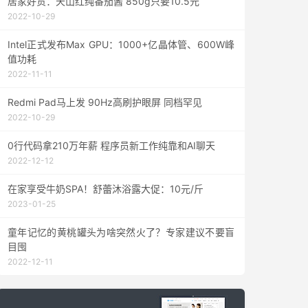
居家好货：天山红纯番茄酱 850g只要10.5元
2022-10-29
Intel正式发布Max GPU：1000+亿晶体管、600W峰
值功耗
2022-11-11
Redmi Pad马上发 90Hz高刷护眼屏 同档罕见
2022-10-29
0行代码拿210万年薪 程序员新工作纯靠和AI聊天
2022-12-12
在家享受牛奶SPA！舒蕾沐浴露大促：10元/斤
2023-01-25
童年记忆的黄桃罐头为啥突然火了？专家建议不要盲
目囤
2022-12-11