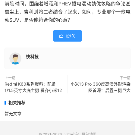
前段时间，围绕着增程和PHEV插电混动孰优孰略的争论甚
嚣尘上，吉利则将二者结合了起来，如何，专业那个一款电
动SUV，是否能符合你的心意？
赞(
0
)

快科技
上一篇
下一篇
Redmi K60系列爆料：配备
小米13 Pro 360度高清外形渲染
1/1.5英寸大底主摄 看齐小米12
图首曝：后置三摄巨大
相关推荐
暂无文章
© 2021-2026
v2ra小站
网站地图