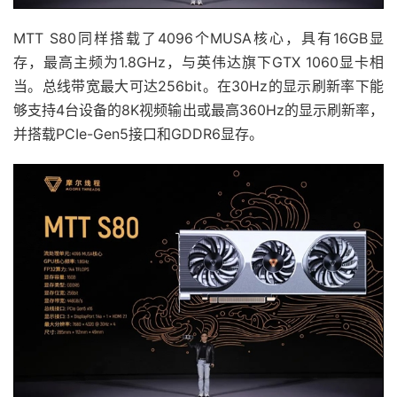
MTT S80同样搭载了4096个MUSA核心，具有16GB显
存，最高主频为1.8GHz，与英伟达旗下GTX 1060显卡相
当。总线带宽最大可达256bit。在30Hz的显示刷新率下能
够支持4台设备的8K视频输出或最高360Hz的显示刷新率，
并搭载PCIe-Gen5接口和GDDR6显存。