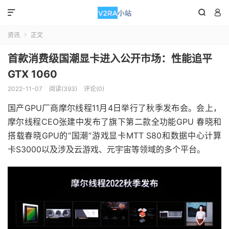



资讯
正文

首款消费级国潮显卡进入公开市场：性能追平
GTX 1060
2022-11-07
阅读(393)
评论(0)
国产GPU厂商摩尔线程11月4日举行了秋季发布会。会上，
摩尔线程CEO张建中发布了旗下第二款全功能GPU 春晓和
搭载春晓GPU的“国潮”游戏显卡MTT S80和数据中心计算
卡S3000以及涉及云游戏、元宇宙等领域的多个平台。