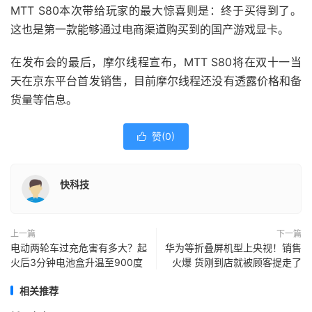
MTT S80本次带给玩家的最大惊喜则是：终于买得到了。
这也是第一款能够通过电商渠道购买到的国产游戏显卡。
在发布会的最后，摩尔线程宣布，MTT S80将在双十一当
天在京东平台首发销售，目前摩尔线程还没有透露价格和备
货量等信息。
赞(
0
)

快科技
上一篇
下一篇
电动两轮车过充危害有多大？起
华为等折叠屏机型上央视！销售
火后3分钟电池盒升温至900度
火爆 货刚到店就被顾客提走了
相关推荐