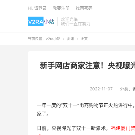
Hi, 请登录
我要注册
找回密码
欢迎光临
我们一直在努力
当前位置：
v2ra小站
资讯
正文


新手网店商家注意！央视曝
2022-11-07
分类：
一年一度的“双十一”电商购物节正火热进行
家了。
日前，央视曝光了双十一新骗术，
福建厦门