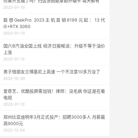
你集齐五福了吗？扫这张图能拿额外福卡 每天都有
2023-01-10
联想GeekPro 2023主机首销6199元起：13代
i5+RTX 3060
2023-01-13
国六B汽油全国上线 经济日报喊话：升级不等于油价
上涨
2023-01-12
男子借朋友兰博基尼上高速 一个不注意10多万没了
2022-10-30
爱奇艺、优酷投屏需加钱！律师：没毛病 你这是在看
电视
2023-01-12
郑州比亚迪明年3月正式投产：招聘3000多人 月薪最
高9000元
2022-12-04