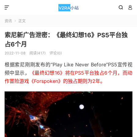



资讯
正文

索尼新广告泄密：《最终幻想16》PS5平台独
占6个月
2022-11-08
阅读(417)
评论(0)
根据索尼刚刚发布的“Play Like Never Before”PS5宣传视
频中显示，
《最终幻想16》将在PS5平台独占6个月，而动
作冒险游戏《Forspoken》的独占期则为2年。