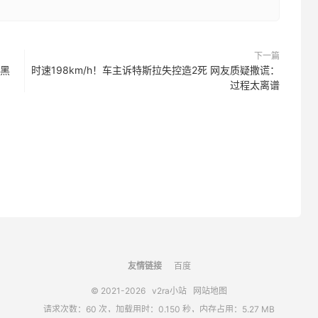
下一篇
变黑
时速198km/h！车主诉特斯拉失控造2死 网友质疑撒谎：
过程太离谱
友情链接
百度
© 2021-2026
v2ra小站
网站地图
请求次数：60 次，加载用时：0.150 秒，内存占用：5.27 MB