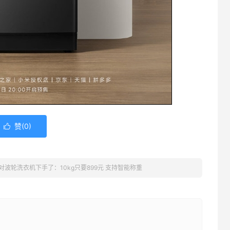
赞(
0
)

对波轮洗衣机下手了：10kg只要899元 支持智能称重