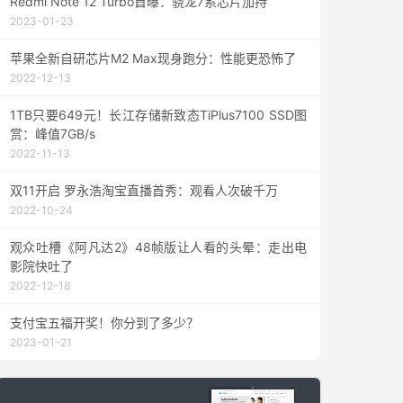
Redmi Note 12 Turbo首曝：骁龙7系芯片加持
2023-01-23
苹果全新自研芯片M2 Max现身跑分：性能更恐怖了
2022-12-13
1TB只要649元！长江存储新致态TiPlus7100 SSD图
赏：峰值7GB/s
2022-11-13
双11开启 罗永浩淘宝直播首秀：观看人次破千万
2022-10-24
观众吐槽《阿凡达2》48帧版让人看的头晕：走出电
影院快吐了
2022-12-18
支付宝五福开奖！你分到了多少？
2023-01-21