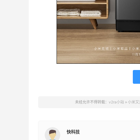
未经允许不得转载：
v2ra小站
»
小米又
快科技