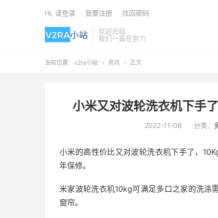
Hi, 请登录
我要注册
找回密码
欢迎光临
我们一直在努力
当前位置：
v2ra小站
资讯
正文


小米又对波轮洗衣机下手了：
2022-11-08
分类：
小米的高性价比又对波轮洗衣机下手了，10Kg
年保修。
米家波轮洗衣机10kg可满足多口之家的洗涤
窗帘。