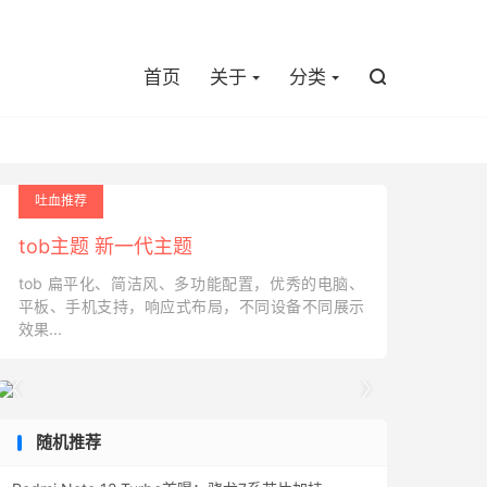

首页
关于
分类

吐血推荐
tob主题 新一代主题
tob 扁平化、简洁风、多功能配置，优秀的电脑、
平板、手机支持，响应式布局，不同设备不同展示
效果...


随机推荐