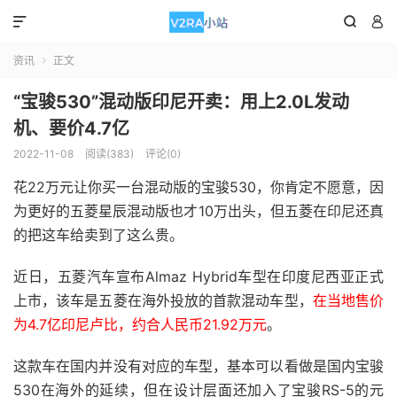



资讯
正文

“宝骏530”混动版印尼开卖：用上2.0L发动
机、要价4.7亿
2022-11-08
阅读(383)
评论(0)
花22万元让你买一台混动版的宝骏530，你肯定不愿意，因
为更好的五菱星辰混动版也才10万出头，但五菱在印尼还真
的把这车给卖到了这么贵。
近日，五菱汽车宣布Almaz Hybrid车型在印度尼西亚正式
上市，该车是五菱在海外投放的首款混动车型，
在当地售价
为4.7亿印尼卢比，约合人民币21.92万元
。
这款车在国内并没有对应的车型，基本可以看做是国内宝骏
530在海外的延续，但在设计层面还加入了宝骏RS-5的元