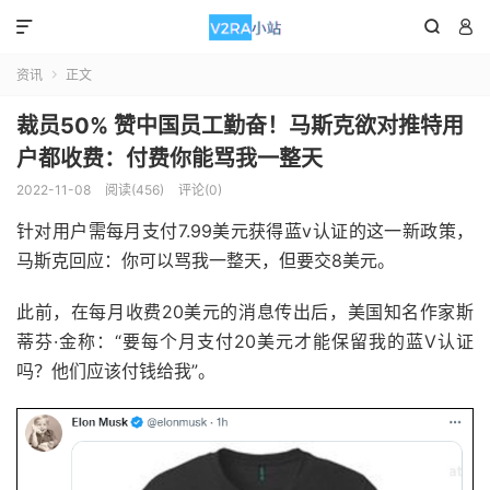



资讯
正文

裁员50% 赞中国员工勤奋！马斯克欲对推特用
户都收费：付费你能骂我一整天
2022-11-08
阅读(456)
评论(0)
针对用户需每月支付7.99美元获得蓝v认证的这一新政策，
马斯克回应：你可以骂我一整天，但要交8美元。
此前，在每月收费20美元的消息传出后，美国知名作家斯
蒂芬·金称：“要每个月支付20美元才能保留我的蓝V认证
吗？他们应该付钱给我”。