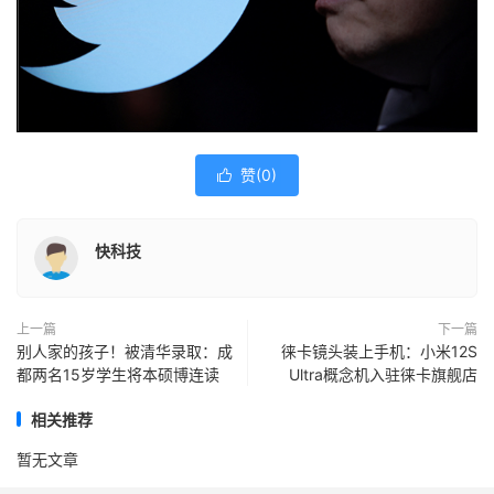
赞(
0
)

快科技
上一篇
下一篇
别人家的孩子！被清华录取：成
徕卡镜头装上手机：小米12S
都两名15岁学生将本硕博连读
Ultra概念机入驻徕卡旗舰店
相关推荐
暂无文章