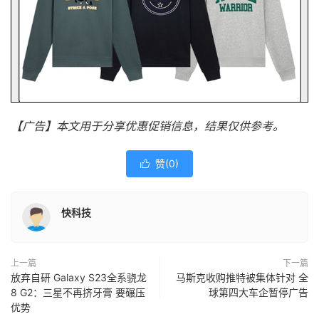
【广告】本文用于分享优惠促销信息，结果仅供参考。
赞(
0
)

快科技
上一篇
下一篇
放弃自研 Galaxy S23全系骁龙
马斯克收购推特被集体针对 全
8 G2：三星不再挤牙膏 要碾压
球第四大车企暂停广告
优势