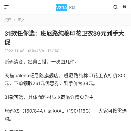



资讯
正文

31款任你选：班尼路纯棉印花卫衣39元到手大
促
2022-11-08
阅读(489)
评论(0)
断码清仓，经典百搭，一次囤几件。
天猫baleno班尼路旗舰店，班尼路纯棉印花卫衣标价300
元，下单领取261元优惠券，到手价为39元。
31款可选，具体面料材质以商品详情页为主。
尺码XS（160/84A）到XXXL（190/116C），大家可按需选
购。