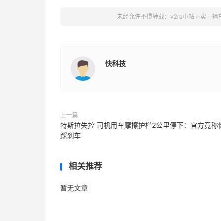
未经允许不得转载：
v2ra小站
»
卖一辆
快科技
上一篇
特斯拉失控 司机用车摩擦护栏2公里停下：官方竟称
踩刹车
相关推荐
暂无文章