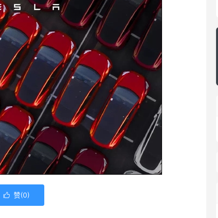
赞(
0
)
