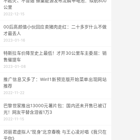
不起火、不冒烟 蜂巢能源发布龙鳞甲电池：续航800
公里
2022-12-15
00后高颜值小伙回应卖猪肉走红：二十多岁什么不做
才最丢人
2023-01-16
特斯拉车价降至史上最低！才开30公里车主委屈：销
售催提车
2023-01-08
推广信息又多了：Win11新预览版开始菜单出现网站
推荐
2022-11-22
巴黎世家推出13000元薯片包：国内还未开售已被订
光！网友平替含泪省1万3
2022-11-15
邓丽君虚拟人“现身”北京春晚 与王心凌对唱《我只在
乎你》