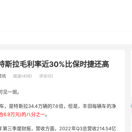
特斯拉毛利率近30%比保时捷还高
资讯
阅读(406)
评论(0)
可见一斑。
，是特斯拉34.4万辆的7.6倍，但是，丰田每辆车的净
合6.9万元)的八分之一
。
年第三季度财报，营收方面，2022年Q3总营收214.54亿