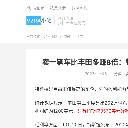
Hi, 请登录
我要注册
找回密码
欢迎光临
我们一直在努力
当前位置：
v2ra小站
资讯
正文


卖一辆车比丰田多赚8倍：
2022-11-08
分类：
特斯拉是目前市值最高的车企，它的盈利能力
统计数据显示，丰田第三季度售出262万辆汽车
利润约为1200美元，
只有特斯拉9570美元(约
毛利率方面，10月20日，特斯拉公布了2022