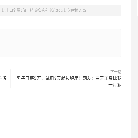
车比丰田多赚8倍：特斯拉毛利率近30%比保时捷还高
下一篇
你没
男子月薪5万、试用3天就被解雇！网友：三天工资比我
一月多