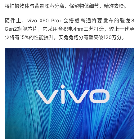
将拍摄物体与背景噪声分离，保留物体细节，精准去噪。
硬件上，vivo X90 Pro+会搭载高通将要发布的骁龙8
Gen2旗舰芯片，它采用台积电4nm工艺打造，较上一代至
少将有15%的性能提升，安兔兔跑分有望突破120万分。