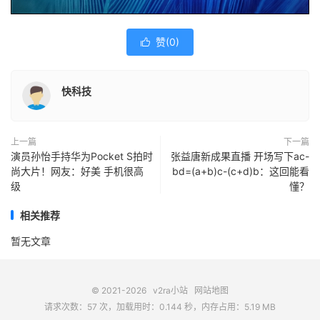
赞(
0
)

快科技
上一篇
下一篇
演员孙怡手持华为Pocket S拍时
张益唐新成果直播 开场写下ac-
尚大片！网友：好美 手机很高
bd=(a+b)c-(c+d)b：这回能看
级
懂？
相关推荐
暂无文章
© 2021-2026
v2ra小站
网站地图
请求次数：57 次，加载用时：0.144 秒，内存占用：5.19 MB