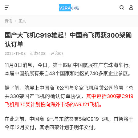



资讯
正文

国产大飞机C919雄起！中国商飞再获300架确
认订单
2022-11-08
阅读(438)
评论(0)
11月8日消息，今日，第十四届中国航展在广东珠海举行。
本届中国航展有来自43个国家和地区的740多家企业参展。
据了解，航展上中国商飞公司与多家飞机租赁公司签署了总
共330架国产飞机的确认订单协议，
其中包括300架C919
飞机和30架计划投向海外市场的ARJ21飞机。
在此之前，中国商飞已与东航签署5架C919飞机，首架将于
今年12月交付，其余四架计划于明年交付。