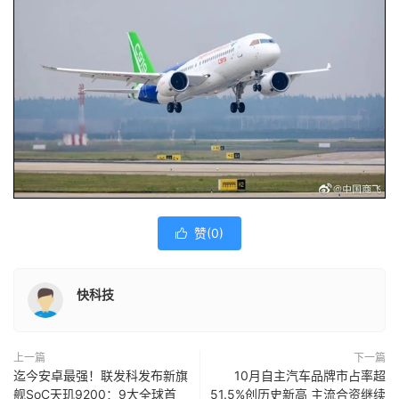
赞(
0
)

快科技
上一篇
下一篇
迄今安卓最强！联发科发布新旗
10月自主汽车品牌市占率超
舰SoC天玑9200：9大全球首
51.5%创历史新高 主流合资继续