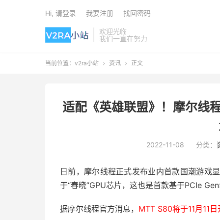
Hi, 请登录
我要注册
找回密码
欢迎光临
我们一直在努力
当前位置：
v2ra小站
资讯
正文


适配《英雄联盟》！摩尔线程国
2022-11-08
分类：
日前，摩尔线程正式发布业内首款国潮游戏显卡
于“春晓”GPU芯片，这也是首款基于PCIe Ge
据摩尔线程官方消息，
MTT S80将于11