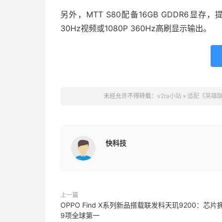
另外，MTT S80配备16GB GDDR6显存，提供3
30Hz视频或1080P 360Hz高刷显示输出。
未经允许不得转载：
v2ra小站
»
适配《英雄联
快科技
上一篇
OPPO Find X系列新品搭载联发科天玑9200：芯片
9项全球第一