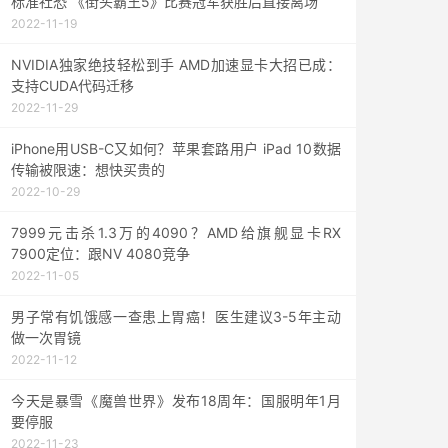
标准社恐 《街头霸王5》比赛冠军获胜后直接离场
2022-11-19
NVIDIA独家绝技轻松到手 AMD加速显卡大招已成：
支持CUDA代码迁移
2022-11-29
iPhone用USB-C又如何？苹果套路用户 iPad 10数据
传输被限速：想快买贵的
2022-10-29
7999元击杀1.3万的4090？AMD给旗舰显卡RX
7900定位：跟NV 4080竞争
2022-11-05
男子常有饥饿感一查患上胃癌！医生建议3-5年主动
做一次胃镜
2022-11-12
今天是暴雪《魔兽世界》发布18周年：国服明年1月
要停服
2022-11-23