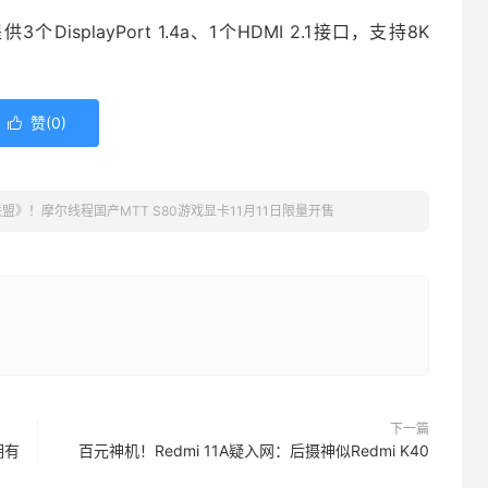
个DisplayPort 1.4a、1个HDMI 2.1接口，支持8K
赞(
0
)

盟》！摩尔线程国产MTT S80游戏显卡11月11日限量开售
下一篇
拥有
百元神机！Redmi 11A疑入网：后摄神似Redmi K40