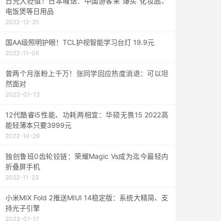
日元大贬值！日本喊话：中国游客来“爆买”化妆品、
电饭煲等日用品
2022-12-20
国AA级照明护眼！TCL护视智能学习台灯 19.9元
2022-11-06
曾两个月涨粉上千万！张同学回应热度消退：可以坦
然面对
2023-01-13
12代酷睿i5性能、功耗两相宜：华硕无畏15 2022高
能轻薄本只要3999元
2022-10-29
独创鲁班0齿轮铰链：荣耀Magic Vs成为迄今最轻内
折叠屏手机
2022-11-23
小米MIX Fold 2推送MIUI 14稳定版：系统大精简、支
持光子引擎
2023-01-17