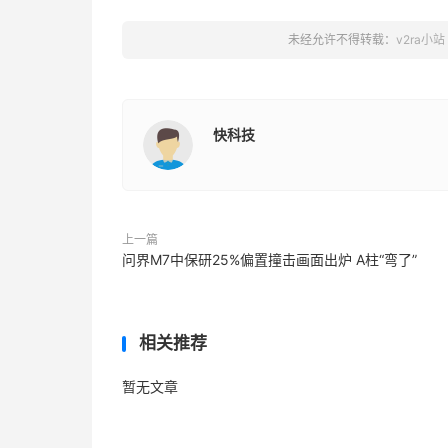
未经允许不得转载：
v2ra小站
快科技
上一篇
问界M7中保研25%偏置撞击画面出炉 A柱“弯了”
相关推荐
暂无文章