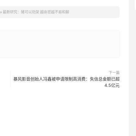
»
最新研究：猪可以劝架 越亲密越不易和解
下一篇
暴风影音创始人冯鑫被申请限制高消费：失信总金额已超
4.5亿元