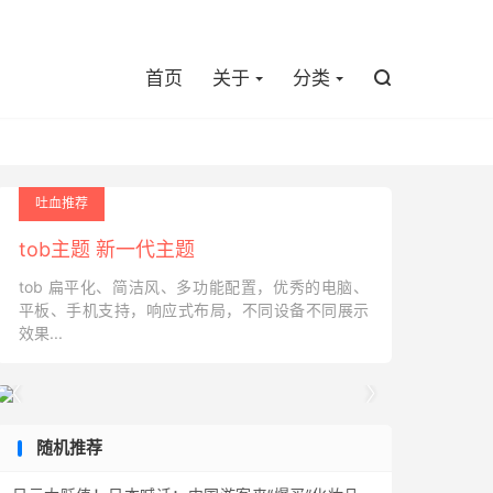

首页
关于
分类

吐血推荐
tob主题 新一代主题
tob 扁平化、简洁风、多功能配置，优秀的电脑、
平板、手机支持，响应式布局，不同设备不同展示
效果...


随机推荐