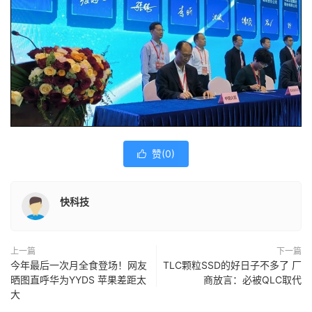
赞(
0
)

快科技
上一篇
下一篇
今年最后一次月全食登场！网友
TLC颗粒SSD的好日子不多了 厂
晒图直呼华为YYDS 苹果差距太
商放言：必被QLC取代
大