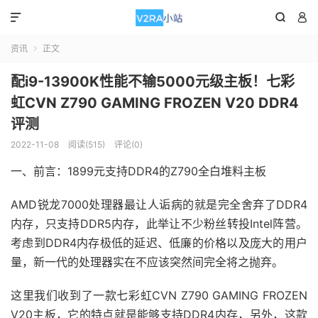



资讯
正文

配i9-13900K性能不输5000元级主板！七彩
虹CVN Z790 GAMING FROZEN V20 DDR4
评测
2022-11-08
阅读(515)
评论(0)
一、前言：1899元支持DDR4的Z790全白堆料主板
AMD锐龙7000处理器最让人诟病的就是完全舍弃了DDR4
内存，只支持DDR5内存，此举让不少粉丝转投Intel阵营。
考虑到DDR4内存极低的延迟、低廉的价格以及庞大的用户
量，新一代的处理器实在不应该突然间完全将之抛弃。
这里我们收到了一款七彩虹CVN Z790 GAMING FROZEN
V20主板，它的特点就是能够支持DDR4内存，另外，这款