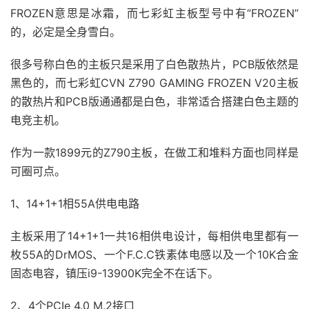
FROZEN意思是冰霜，而七彩虹主板型号中有“FROZEN”
的，必定是全身雪白。
很多号称白色的主板只是采用了白色散热片，PCB版依然是
黑色的，而七彩虹CVN Z790 GAMING FROZEN V20主板
的散热片和PCB版通通都是白色，非常适合搭建白色主题的
电竞主机。
作为一款1899元的Z790主板，在做工和堆料方面也同样是
可圈可点。
1、14+1+1相55A供电电路
主板采用了14+1+1一共16相供电设计，每相供电里都有一
枚55A的DrMOS、一个F.C.C铁素体电感以及一个10K合金
固态电容，镇压i9-13900K完全不在话下。
2、4个PCIe 4.0 M.2接口