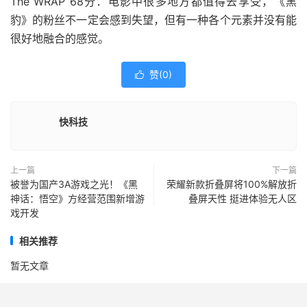
The WRAP 68分：电影中很多地方都值得去享受，《黑
豹》的粉丝不一定会感到失望，但有一种各个元素并没有能
很好地融合的感觉。
赞(
0
)

快科技
上一篇
下一篇
被誉为国产3A游戏之光！《黑
荣耀新款折叠屏将100%解放折
神话：悟空》方经营范围新增游
叠屏天性 挺进体验无人区
戏开发
相关推荐
暂无文章