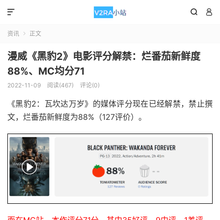



资讯
正文

漫威《黑豹2》电影评分解禁：烂番茄新鲜度
88%、MC均分71
2022-11-09
阅读(467)
评论(0)
《黑豹2：瓦坎达万岁》的媒体评分现在已经解禁，禁止撰
文，烂番茄新鲜度为88%（127评价）。