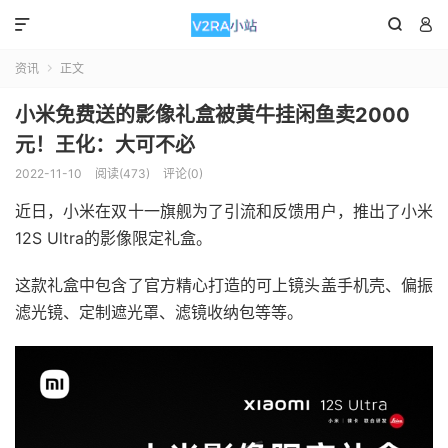



资讯
正文

小米免费送的影像礼盒被黄牛挂闲鱼卖2000
元！王化：大可不必
2022-11-10
阅读(473)
评论(0)
近日，小米在双十一旗舰为了引流和反馈用户，推出了小米
12S Ultra的影像限定礼盒。
这款礼盒中包含了官方精心打造的可上镜头盖手机壳、偏振
滤光镜、定制遮光罩、滤镜收纳包等等。