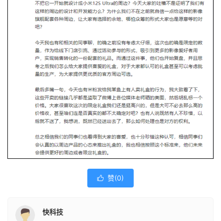
赞(
0
)

快科技