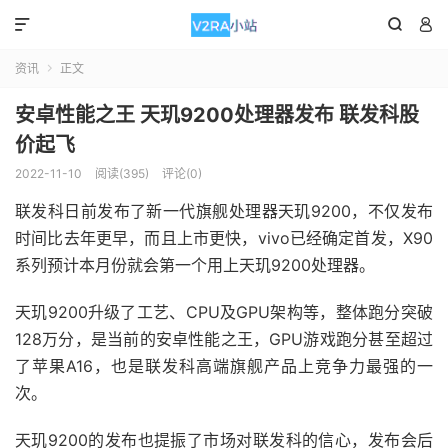



资讯
正文

安卓性能之王 天玑9200处理器发布 联发科股
价起飞
2022-11-10
阅读(395)
评论(0)
联发科日前发布了新一代旗舰处理器天玑9200，不仅发布
时间比去年更早，而且上市更快，vivo已经确定首发，X90
系列预计本月份就会第一个用上天玑9200处理器。
天玑9200升级了工艺、CPU及GPU架构等，整体跑分突破
128万分，是当前的安卓性能之王，GPU游戏跑分甚至超过
了苹果A16，也是联发科高端旗舰产品上竞争力最强的一
次。
天玑9200的发布也提振了市场对联发科的信心，发布会后