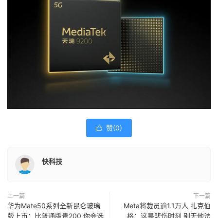
赞(
0
)

快科技
上一篇
下一篇
华为Mate50系列全新昆仑玻璃
Meta将裁员逾1.1万人 扎克伯
版上市：比普通版贵200 你会选
格：这是悲伤时刻 别无他法