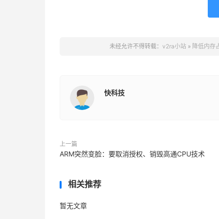
未经允许不得转载：
v2ra小站
»
降低内存占
快科技
上一篇
ARM突然变脸：要取消授权、销毁高通CPU技术
相关推荐
暂无文章