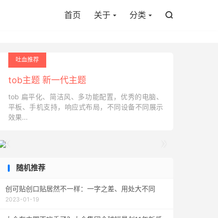
首页
关于
分类

吐血推荐
tob主题 新一代主题
tob 扁平化、简洁风、多功能配置，优秀的电脑、
平板、手机支持，响应式布局，不同设备不同展示
效果...


随机推荐
创可贴创口贴居然不一样：一字之差、用处大不同
2023-01-19