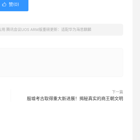
赞(
0
)

用 腾讯会议UOS ARM版重磅更新：适配华为海思麒麟
下一篇
殷墟考古取得重大新进展！揭秘真实的商王朝文明