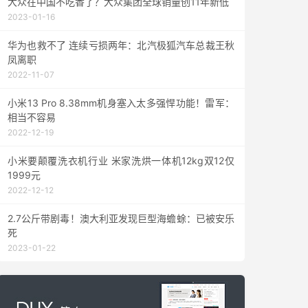
大众在中国不吃香了？大众集团全球销量创11年新低
2023-01-16
华为也救不了 连续亏损两年：北汽极狐汽车总裁王秋
凤离职
2022-11-07
小米13 Pro 8.38mm机身塞入太多强悍功能！雷军：
相当不容易
2022-12-19
小米要颠覆洗衣机行业 米家洗烘一体机12kg双12仅
1999元
2022-12-12
2.7公斤带剧毒！澳大利亚发现巨型海蟾蜍：已被安乐
死
2023-01-22