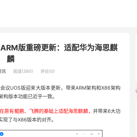
S ARM版重磅更新：适配华为海思麒
麟
资讯
阅读(380)
评论(0)
讯会议UOS版迎来大版本更新，带来ARM架构和X86架构
6架构版本功能已近乎一致。
在原有鲲鹏、飞腾的基础上适配海思麒麟，
并带来6大功
现了与X86版本的对齐。