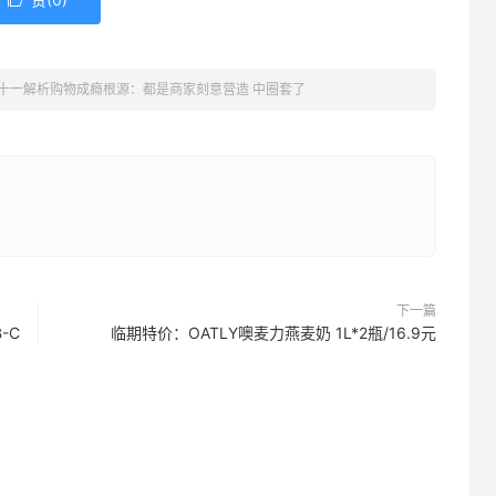

十一解析购物成瘾根源：都是商家刻意营造 中圈套了
下一篇
-C
临期特价：OATLY噢麦力燕麦奶 1L*2瓶/16.9元