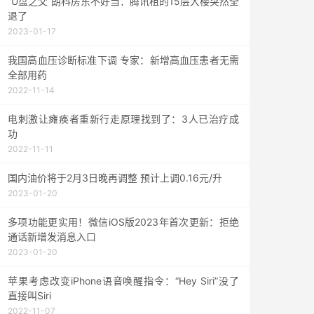
“U盘之父”朗科房东不好当：腾讯租的15层大楼突然全
退了
2023-01-17
我国高血压诊断标准下调 专家：新增高血压患者无需
全部用药
2022-11-14
电刺激让瘫痪者重新行走原理找到了：3人已治疗成
功
2022-11-11
国内油价将于2月3日晚再调整 预计上调0.16元/升
2023-01-20
多项功能更实用！微信iOS版2023年首次更新：拒绝
通话新增发消息入口
2023-01-20
苹果考虑改变iPhone语音唤醒指令：“Hey Siri”没了
直接叫Siri
2022-11-07