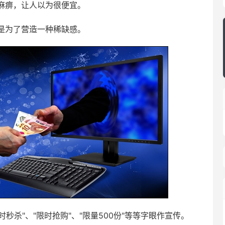
麻痹，让人以为很便宜。
是为了营造一种稀缺感。
秒杀"、"限时抢购"、"限量500份"等等字眼作宣传。