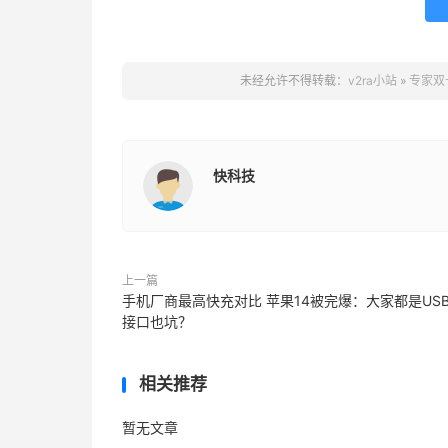
未经允许不得转载：
v2ra小站
»
专家双
快科技
上一篇
手机厂商最高快充对比 苹果14被完爆：大家都是USB
接口也坑？
相关推荐
暂无文章