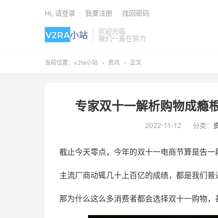
Hi, 请登录
我要注册
找回密码
欢迎光临
我们一直在努力
当前位置：
v2ra小站
资讯
正文


专家双十一解析购物成瘾根
2022-11-12
分类：
截止今天零点，今年的双十一电商节算是告一
主流厂商动辄几十上百亿的成绩，都是我们普
那为什么这么多消费者都会选择双十一购物，甚