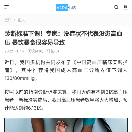



资讯
正文

诊断标准下调！专家：没症状不代表没患高血
压 暴饮暴食很容易导致
2022-11-15
阅读(416)
评论(0)
近日，我国多机构共同发布了《中国高血压临床实践指
南》，其中推荐将我国成人高血压诊断界值下调为
130/80mmHg。
按照以前的指南诊断标准来算，我国大约有不到3亿高血压
患者，新标准实施后，我国高血压患者数量将大大增加，预
计能达到约6.13亿。