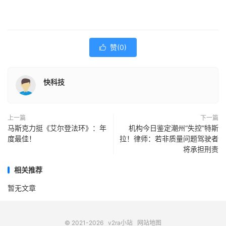
赞(
0
)

快科技
上一篇
下一篇
马斯克力挺《艾尔登法环》：年
机构今日鉴定潮州“失控”特斯
度最佳！
拉！律师：若非质量问题驾驶者
将承担刑责
相关推荐
暂无文章
© 2021-2026
v2ra小站
网站地图