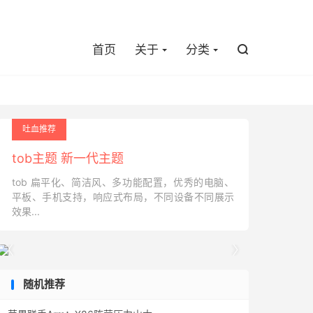

首页
关于
分类

吐血推荐
tob主题 新一代主题
tob 扁平化、简洁风、多功能配置，优秀的电脑、
平板、手机支持，响应式布局，不同设备不同展示
效果...


随机推荐