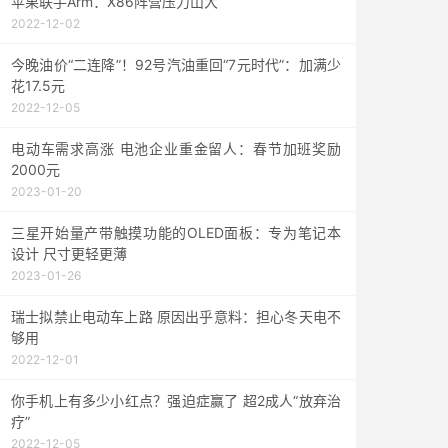
苹果联手Arm：X86阵营压力山大
2022-12-02
今晚油价“二连降”！92号汽油重回“7元时代”：加满少
花17.5元
2022-12-05
电动车需求高涨 电池企业重金留人：春节加班奖励
2000元
2023-01-20
三星开始量产带触摸功能的OLED面板：专为笔记本
设计 尺寸更轻更薄
2023-01-26
瑞士拟禁止电动车上路 原因出乎意料：担心冬天电不
够用
2022-12-01
你手机上有多少小红点？强迫症赢了 超2成人“放弃治
疗”
2022-12-05