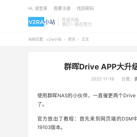
Hi, 请登录
我要注册
找回密码
欢迎光临
我们一直在努力
当前位置：
v2ra小站
资讯
正文


群晖Drive APP
2022-11-18
分类：
使用群晖NAS的小伙伴，一直催更两个Driv
了。
官方放出了教程：首先来到网页端的DSM中，在套件
19103版本。