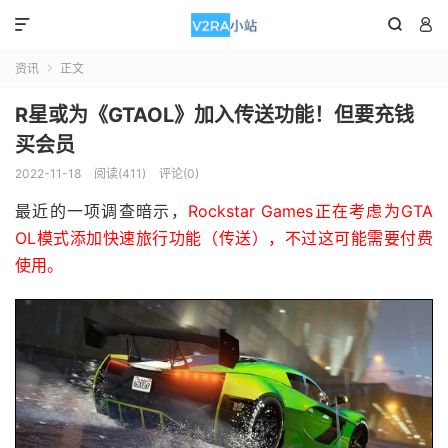



资讯
正文

R星或为《GTAOL》加入传送功能！但要充钱
买会员
2022-11-18
阅读(411)
评论(0)
最近的一项调查暗示，
Rockstar Games正在考虑为GTA
OL模式添加快速旅行功能（传送），不过这可能需要付费
使用。