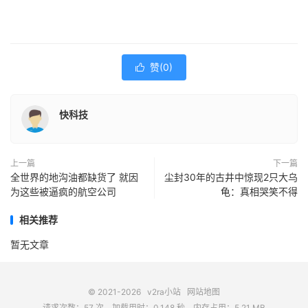
赞(
0
)

快科技
上一篇
下一篇
全世界的地沟油都缺货了 就因
尘封30年的古井中惊现2只大乌
为这些被逼疯的航空公司
龟：真相哭笑不得
相关推荐
暂无文章
© 2021-2026
v2ra小站
网站地图
请求次数：57 次，加载用时：0.148 秒，内存占用：5.21 MB