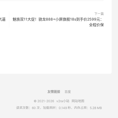
下一篇
气逼
魅族双11大促！骁龙888+小屏旗舰18s到手价2599元：
全程价保
友情链接
百度
© 2021-2026
v2ra小站
网站地图
请求次数：60 次，加载用时：0.149 秒，内存占用：5.28 MB