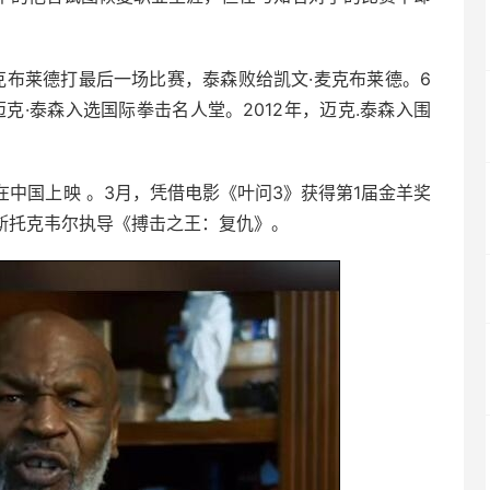
·麦克布莱德打最后一场比赛，泰森败给凯文·麦克布莱德。6
迈克·泰森入选国际拳击名人堂。2012年，迈克.泰森入围
在中国上映 。3月，凭借电影《叶问3》获得第1届金羊奖
·斯托克韦尔执导《搏击之王：复仇》。