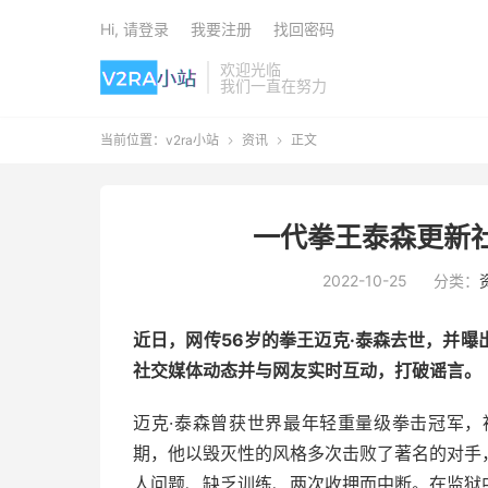
Hi, 请登录
我要注册
找回密码
欢迎光临
我们一直在努力
当前位置：
v2ra小站
资讯
正文


一代拳王泰森更新
2022-10-25
分类：
近日，网传56岁的拳王迈克·泰森去世，并
社交媒体动态并与网友实时互动，打破谣言。
迈克·泰森曾获世界最年轻重量级拳击冠军
期，他以毁灭性的风格多次击败了著名的对手
人问题、缺乏训练、两次收押而中断。在监狱