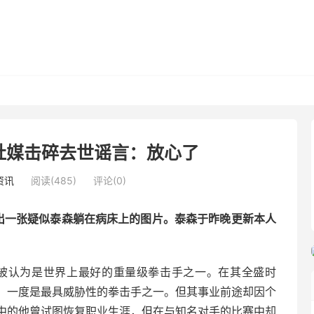
社媒击碎去世谣言：放心了
资讯
阅读(485)
评论(0)
曝出一张疑似泰森躺在病床上的图片。泰森于昨晚更新本人
，被认为是世界上最好的重量级拳击手之一。在其全盛时
，一度是最具威胁性的拳击手之一。但其事业前途却因个
中的他曾试图恢复职业生涯，但在与知名对手的比赛中却