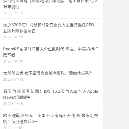
烟台的大雪有《流浪地球》即视感：地上冒白烟 行人
艰难前行
2023-01-24
豪掷3200亿！消息称马斯克正式入主推特担任CEO：
立即开除多位高管
2022-10-29
Redmi将充电时间带入个位数时代 网友：中端机标杆
改写者
2022-10-29
太爷爷去世 女子请假奔丧被老板怼：跟你啥关系？
2023-01-13
看天气顺带看新闻：iOS 16.2天气App加入Apple
News新闻模块
2022-11-06
欧洲迎最冷冬天！英国不少家庭不开电脑 戴头灯照
明：每月电费近3千
2022-11-18