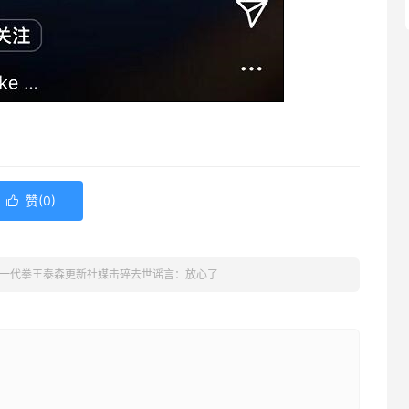
赞(
0
)

一代拳王泰森更新社媒击碎去世谣言：放心了