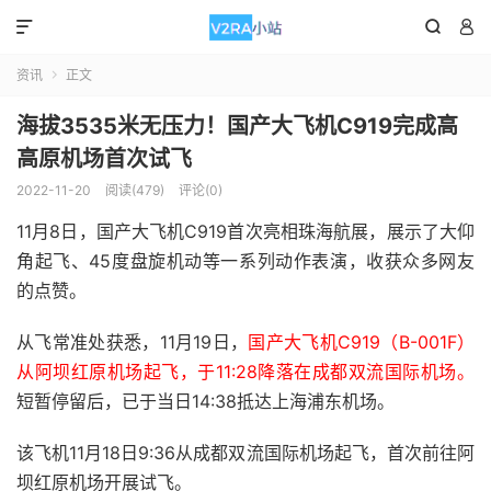



资讯
正文

海拔3535米无压力！国产大飞机C919完成高
高原机场首次试飞
2022-11-20
阅读(479)
评论(0)
11月8日，国产大飞机C919首次亮相珠海航展，展示了大仰
角起飞、45度盘旋机动等一系列动作表演，收获众多网友
的点赞。
从飞常准处获悉，11月19日，
国产大飞机C919（B-001F）
从阿坝红原机场起飞，于11:28降落在成都双流国际机场。
短暂停留后，已于当日14:38抵达上海浦东机场。
该飞机11月18日9:36从成都双流国际机场起飞，首次前往阿
坝红原机场开展试飞。