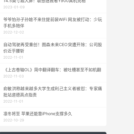
14.5英寸超大屏！联想拯救者Y900真机亮相
2023-01-09
爷爷怕孙子孙媳不来住提前装WiFi 网友被打动：少玩
手机多陪伴
2022-12-02
自动驾驶再受重创！图森未来CEO突遭开除：公司股
价近乎腰斩
2022-11-01
《上古卷轴OL》简中翻译翻车：被吐槽甚至不如机翻
2022-11-03
俞敏洪称越来越多大学生成利己主义者被怼：专家痛
批站道德高点指责
2022-11-01
凛冬将至 苹果还能靠iPhone支撑多久
2022-10-29