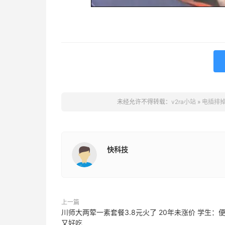
未经允许不得转载：
v2ra小站
»
电插排掉
快科技
上一篇
川师大两荤一素套餐3.8元火了 20年未涨价 学生：
又好吃