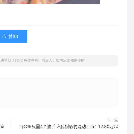
赞(
0
)

进鱼缸 26条金鱼被煮熟！当事人：拔电后水都是烫的
下一篇
便宜
百公里只需4个油 广汽传祺影豹混动上市：12.80万起