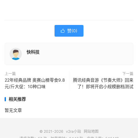
赞(
0
)

快科技
上一篇
下一篇
22年经典品牌 奥赛山楂零食9.8
腾讯经典音游《节奏大师》回来
元/斤大促：10种口味
了！即将开启小规模删档测试
相关推荐
暂无文章
© 2021-2026
v2ra小站
网站地图