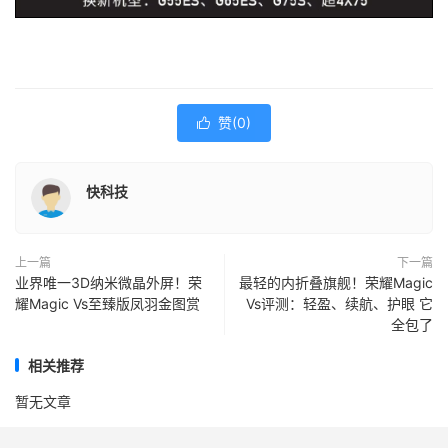
赞(
0
)

快科技
上一篇
下一篇
业界唯一3D纳米微晶外屏！荣
最轻的内折叠旗舰！荣耀Magic
耀Magic Vs至臻版凤羽金图赏
Vs评测：轻盈、续航、护眼 它
全包了
相关推荐
暂无文章