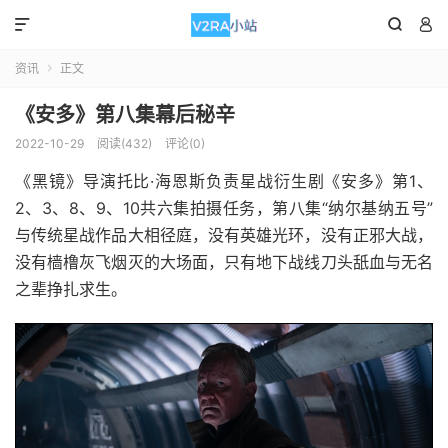



资讯
正文

《安多》第八集幕后秘辛
2022-10-29
阅读(432)
评论(0)
《黑镜》导演托比·海恩斯负责星战衍生剧《安多》第1、
2、3、8、9、10共六集拍摄任务，第八集“纳尔基纳五号”
与传统星战作品大相径庭，没有英雄光环，没有正邪大战，
没有樯橹灰飞烟灭的大场面，只有地下战线刀头舐血与无名
之辈挣扎求生。