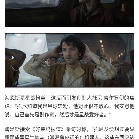
海恩斯是星战粉丝，这反而引发创制人托尼·吉尔罗伊的焦
虑：“托尼知道我是星球忠粉，他对此很不放心，我安慰他
说，自己首先是剧作家，然后才是星战爱好者。”
海恩斯接受《好莱坞报道》采访时称，“托尼从没想过要显
摆那些异星生物与（满嘴俏皮话的）机器人，这些东西应该