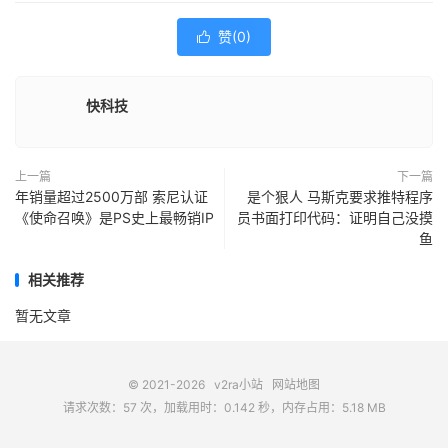
赞(
0
)

快科技
上一篇
下一篇
年销量超过2500万部 索尼认证
是个狠人 马斯克要求推特程序
《使命召唤》是PS史上最畅销IP
员书面打印代码：证明自己没摸
鱼
相关推荐
暂无文章
© 2021-2026
v2ra小站
网站地图
请求次数：57 次，加载用时：0.142 秒，内存占用：5.18 MB