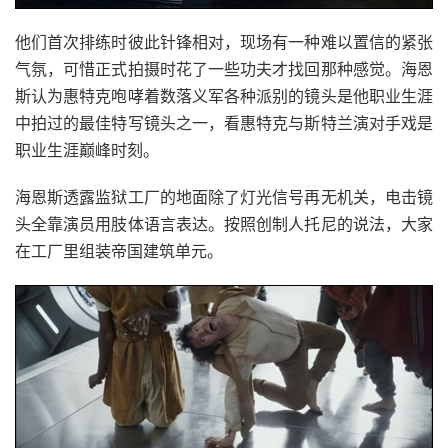
他们首次排练时彼此针锋相对，现场有一种难以置信的紧张
气氛，可惜正式拍摄时花了一些功夫才找回那种感觉。海恩
斯认为惠特克咆哮着数落义军各种派别的镜头是他职业生涯
中拍过的最佳特写镜头之一，看惠特克与斯特兰演对手戏是
职业生涯巅峰时刻。
海恩斯透露监狱工厂的地面除了灯光信号再无机关，电击镜
头全靠演员用肢体语言表达。按照创制人托尼的说法，大家
在工厂里组装帝国建筑单元。