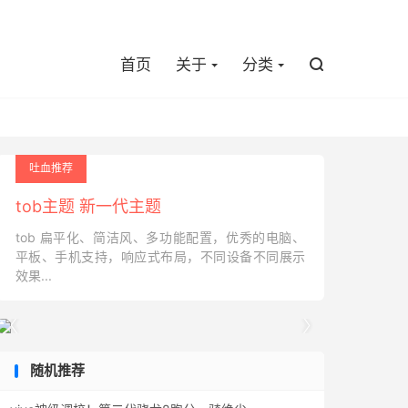

首页
关于
分类

吐血推荐
tob主题 新一代主题
tob 扁平化、简洁风、多功能配置，优秀的电脑、
平板、手机支持，响应式布局，不同设备不同展示
效果...


随机推荐