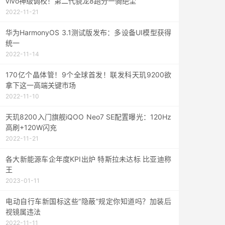
vivo神级调校！第二代骁龙8跑分一骑绝尘
2022-11-21
华为HarmonyOS 3.1测试版发布：多设备UI模型获得
统一
2022-11-14
170亿个晶体管！9个全球首发！联发科天玑9200欲
拿下这一高端关键市场
2022-11-10
天玑8200入门旗舰iQOO Neo7 SE配置曝光：120Hz
高刷+120W闪充
2022-11-21
各大新能源车企年度KPI出炉 特斯拉未达标 比亚迪称
王
2023-01-11
电动自行车新国标这些“隐蔽”规定你知道吗？加装后
视镜属违法
2022-11-11