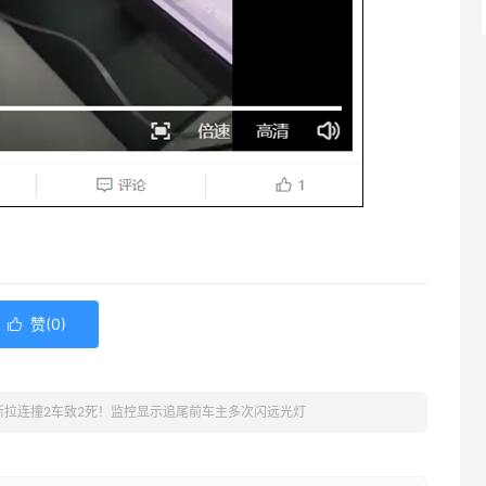
赞(
0
)

斯拉连撞2车致2死！监控显示追尾前车主多次闪远光灯