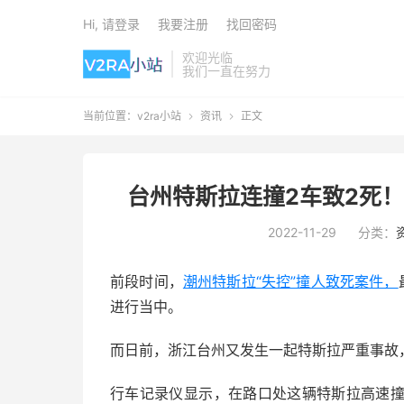
Hi, 请登录
我要注册
找回密码
欢迎光临
我们一直在努力
当前位置：
v2ra小站
资讯
正文


台州特斯拉连撞2车致2死
2022-11-29
分类：
前段时间，
潮州特斯拉“失控”撞人致死案件，
进行当中。
而日前，浙江台州又发生一起特斯拉严重事故
行车记录仪显示，在路口处这辆特斯拉高速撞