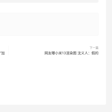
下一篇
“加
网友曝小米13渲染图 沈义人：假的