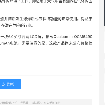
1/21条件的环境下工作，即适用于大气中含有爆炸性气体的区
点燃并随后发生爆炸后也应保持功能的正常使用。得益于
行业等存在潜在危险的行业。
配备了一块6.0英寸高清LCD屏，搭载Qualcomm QCM6490
4400mAh电池。需要注意的是，这款产品尚未公布价格信
赞(
0
)

么“糟蹋”都不怕！世界第一款防爆5G智能手机问世