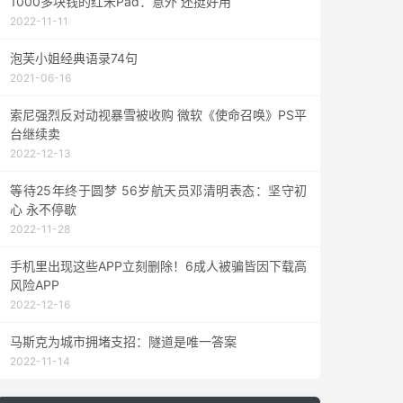
1000多块钱的红米Pad：意外 还挺好用
2022-11-11
泡芙小姐经典语录74句
2021-06-16
索尼强烈反对动视暴雪被收购 微软《使命召唤》PS平
台继续卖
2022-12-13
等待25年终于圆梦 56岁航天员邓清明表态：坚守初
心 永不停歇
2022-11-28
手机里出现这些APP立刻删除！6成人被骗皆因下载高
风险APP
2022-12-16
马斯克为城市拥堵支招：隧道是唯一答案
2022-11-14