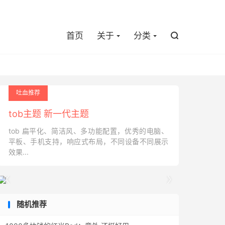

首页
关于
分类

吐血推荐
tob主题 新一代主题
tob 扁平化、简洁风、多功能配置，优秀的电脑、
平板、手机支持，响应式布局，不同设备不同展示
效果...


随机推荐