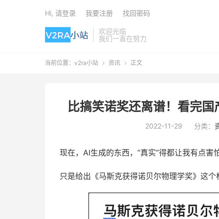
Hi, 请登录
我要注册
找回密码
欢迎光临
我们一直在努力
当前位置：
v2ra小站
资讯
正文


比搞笑诺奖还离谱！看完国产
2022-11-29
分类：
现在，AI生成的东西，“真实”得都让我有点害
只是给出《马斯克获得诺贝尔物理学奖》这个