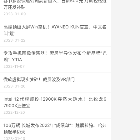
春节多家快递公司高薪留人：日薪500元 月薪轻松过
万还发补贴
2023-01-09
高端顶级大屏Win掌机！AYANEO KUN官宣：中文名
叫“鲲”
2023-01-22
专攻手机图像传感器！索尼半导体发布全新品牌“光
喻”LYTIA
2022-11-07
微软虚拟现实梦碎！裁员波及VR部门
2023-01-26
Intel 12代旗舰i9-12900K突然大跳水！比锐龙9
7900X还便宜
2022-12-20
106万辆 长城发布2022年“成绩单”：魏牌拉胯、哈弗
顶起半边天
2023-01-10