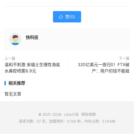
赞(
0
)

快科技
上一篇
下一篇
温和不刺激 来福士生理性海盐
320亿美元一夜归0！FTX破
水鼻腔喷雾8.9元
产：用户的钱不能碰
相关推荐
暂无文章
© 2021-2026
v2ra小站
网站地图
请求次数：57 次，加载用时：0.150 秒，内存占用：5.19 MB