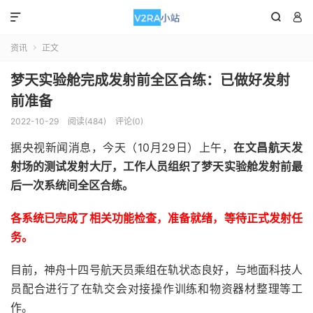



资讯
正文

梦天实验舱完成发射前全区合练：已做好发射
前准备
2022-10-29
阅读(484)
评论(0)
据央视新闻消息，今天（10月29日）上午，
在文昌航天发
射场的测试发射大厅，工作人员组织了梦天实验舱发射前最
后一次系统间全区合练。
各系统已完成了相关功能检查，准备就绪，等待正式发射任
务。
目前，神舟十四号航天员乘组在轨状态良好，与地面科技人
员配合进行了在轨交会对接操作训练和物资器材整理等工
作。